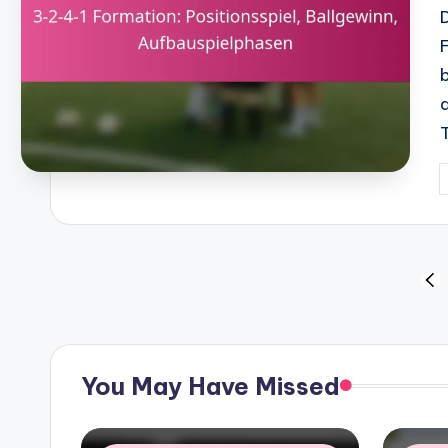
P
b
Posts
PR
PA
pagination
You May Have Missed