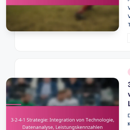
P
b
i