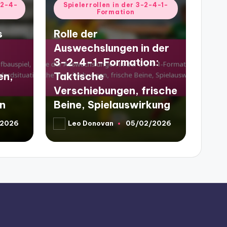
Posted
-2-4-
Spielerrollen in der 3-2-4-1-
Formation
in
s
Rolle der
Auswechslungen in der
3-2-4-1-Formation:
en,
Taktische
Verschiebungen, frische
en
Beine, Spielauswirkung
/2026
Leo Donovan
05/02/2026
Posted
by