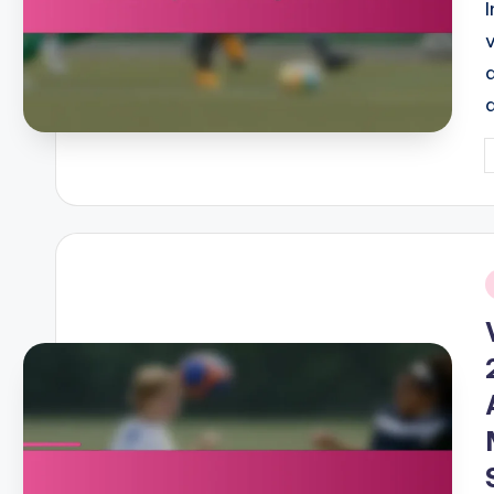
P
b
i