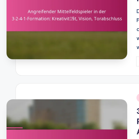
P
b
i