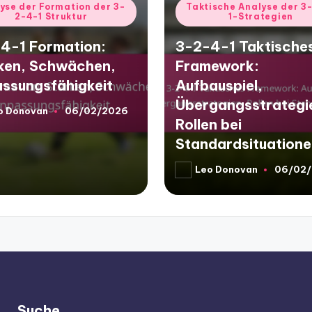
d
Posted
yse der Formation der 3-
Taktische Analyse der 3
2-4-1 Struktur
1-Strategien
in
4-1 Formation:
3-2-4-1 Taktische
ken, Schwächen,
Framework:
ssungsfähigkeit
Aufbauspiel,
Übergangsstrategi
o Donovan
06/02/2026
d
Rollen bei
Standardsituation
Leo Donovan
06/02
Posted
by
Suche