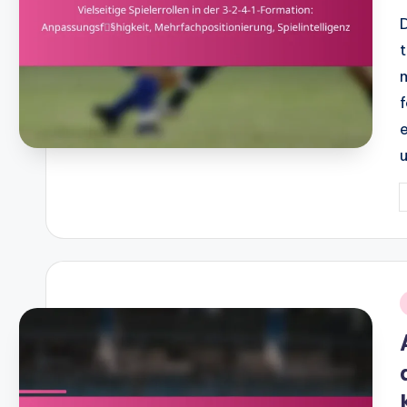
P
b
i