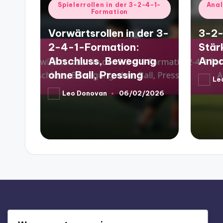
Posted
Poste
Spielerrollen in der 3-2-4-1-
Anal
Formation
in
in
Vorwärtsrollen in der 3-
3-2-
2-4-1-Formation:
Stär
Abschluss, Bewegung
Anpa
ohne Ball, Pressing
Le
Poste
by
Leo Donovan
06/02/2026
Posted
by
Rechtliches