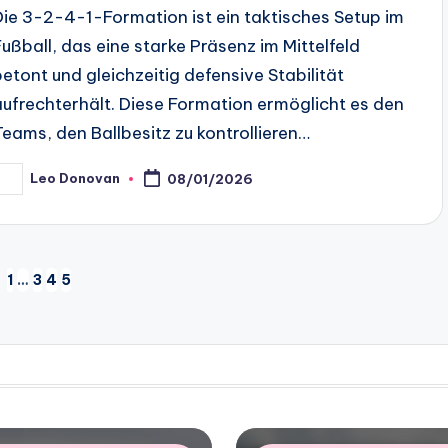
Die 3-2-4-1-Formation ist ein taktisches Setup im
Fußball, das eine starke Präsenz im Mittelfeld
betont und gleichzeitig defensive Stabilität
aufrechterhält. Diese Formation ermöglicht es den
Teams, den Ballbesitz zu kontrollieren…
Leo Donovan
08/01/2026
osted
y
1
…
3
4
5
EVIOUS
GE