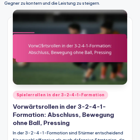
Gegner zu kontern und die Leistung zu steigern.
Posted
Spielerrollen in der 3-2-4-1-Formation
in
Vorwärtsrollen in der 3-2-4-1-
Formation: Abschluss, Bewegung
ohne Ball, Pressing
In der 3-2-4-1-Formation sind Stürmer entscheidend