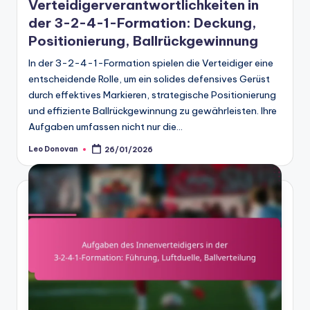
Verteidigerverantwortlichkeiten in
der 3-2-4-1-Formation: Deckung,
Positionierung, Ballrückgewinnung
In der 3-2-4-1-Formation spielen die Verteidiger eine
entscheidende Rolle, um ein solides defensives Gerüst
durch effektives Markieren, strategische Positionierung
und effiziente Ballrückgewinnung zu gewährleisten. Ihre
Aufgaben umfassen nicht nur die…
Leo Donovan
26/01/2026
Posted
by