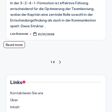
In der 3-2-4-1-Formation ist effektive Führung
entscheidend für die Optimierung der Teamleistung,
wobei der Kapitän eine zentrale Rolle sowohl in der
Entscheidungsfindung als auch in der Kommunikation
spielt. Diese Struktur…
Leo Donovan
21/01/2026
Posted
by
Read more
Posts
1
2
NEXT
PAGE
pagination
Links
Kontaktieren Sie uns
Über
Inhalt